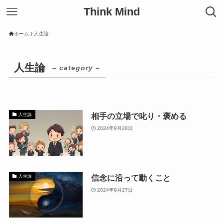
Think Mind
ホーム
人生論
人生論
– category –
相手の立場で叱り・褒める
人生論
2024年9月28日
信念に沿って動くこと
人生論
2024年9月27日