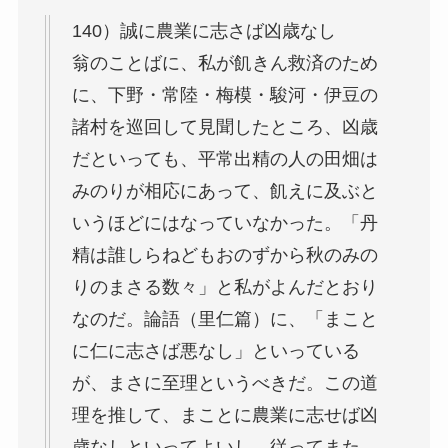
140）誠に農業に志さば凶歳なし
翁のことばに、私が飢きん救済のため
に、下野・常陸・梅模・駿河・伊豆の
諸村を巡回して見聞したところ、凶歳
だといっても、平常出精の人の田畑は
みのりが相応にあって、飢えに及ぶと
いうほどにはなっていなかった。「丹
精は誰しらねどもおのずから秋のみの
りのまさる数々」と私がよんだとおり
なのだ。論語（里仁篇）に、「まこと
に仁に志さば悪なし」といっている
が、まさに至理というべきだ。この道
理を推して、まことに農業に志せば凶
歳なしといってよいし、従ってまた、