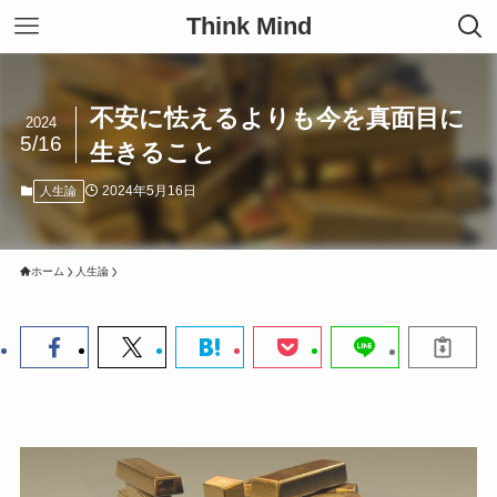
Think Mind
不安に怯えるよりも今を真面目に
2024
5/16
生きること
2024年5月16日
人生論
ホーム
人生論