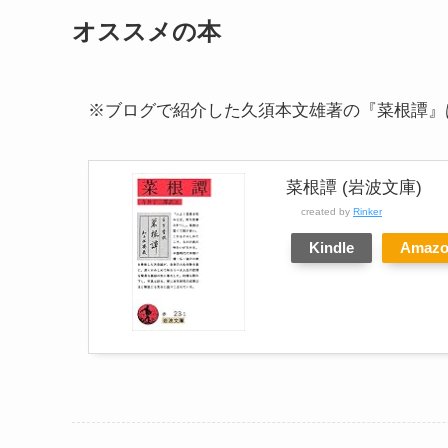
オススメの本
※ブログで紹介した久須本文雄著の『菜根譚』
菜根譚 (岩波文庫)
created by
Rinker
Kindle
Amaz